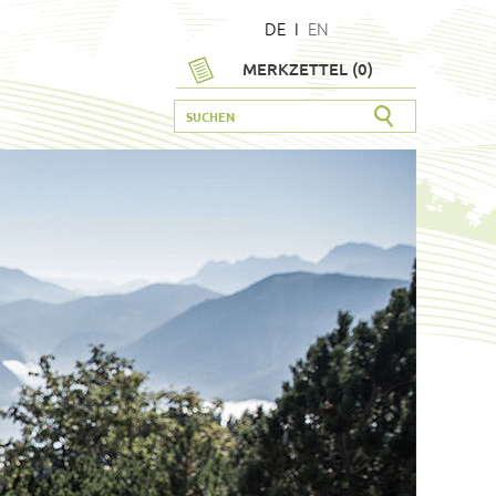
DE
I
EN
MERKZETTEL (
0
)